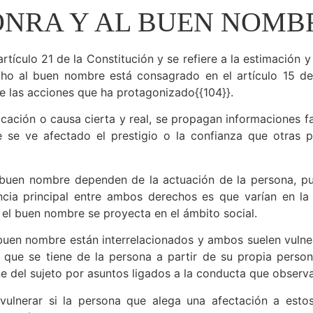
ONRA Y AL BUEN NOMB
rtículo 21 de la Constitución y se refiere a la estimación
ho al buen nombre está consagrado en el artículo 15 de 
e las acciones que ha protagonizado{{104}}.
ficación o causa cierta y real, se propagan informaciones f
e se ve afectado el prestigio o la confianza que otras 
 buen nombre dependen de la actuación de la persona, pu
ncia principal entre ambos derechos es que varían en la
 el buen nombre se proyecta en el ámbito social.
buen nombre están interrelacionados y ambos suelen vulne
n que se tiene de la persona a partir de su propia perso
ene del sujeto por asuntos ligados a la conducta que obser
ulnerar si la persona que alega una afectación a esto